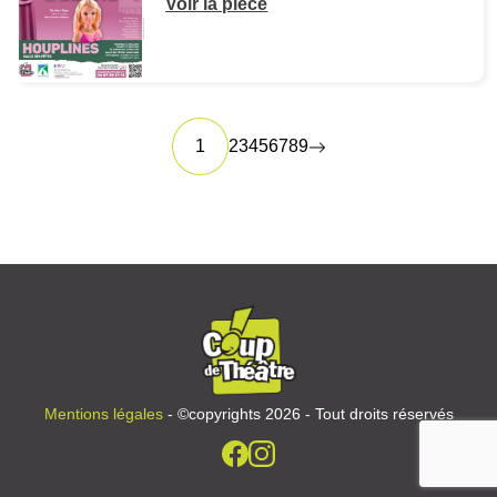
Voir la pièce
1
2
3
4
5
6
7
8
9
Mentions légales
- ©copyrights 2026 - Tout droits réservés