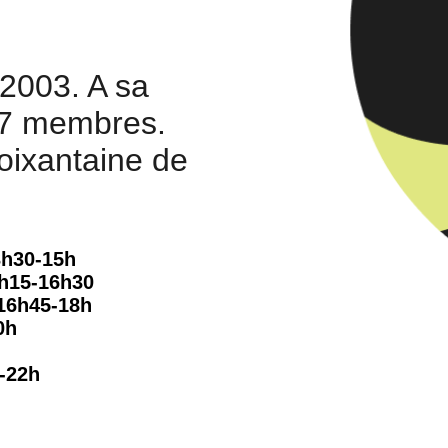
 2003. A sa
e 7 membres.
oixantaine de
3h30-15h
h15-16h30
16h45-18h
0h
-22h