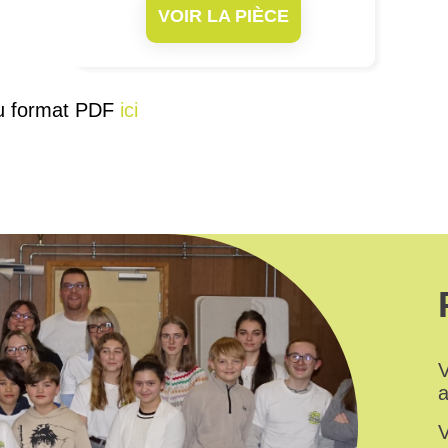
VOIR LA PIÈCE
au format PDF
ici
V
a
V