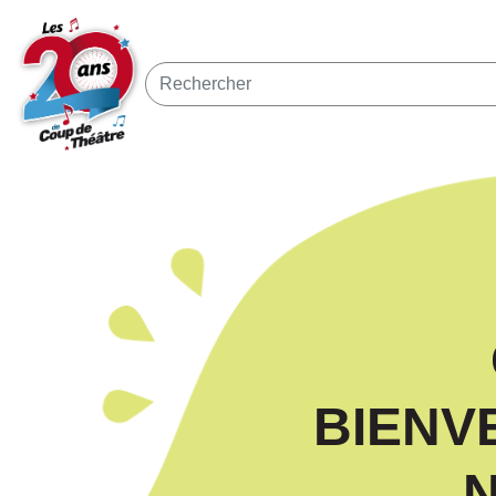
BIENV
N