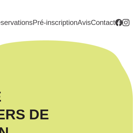
servations
Pré-inscription
Avis
Contact
E
ERS DE
ON