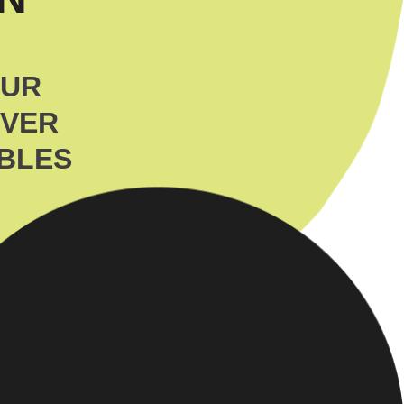
OUR
EVER
IBLES