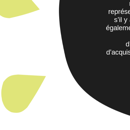
représ
s’il 
égaleme
d
d’acqui